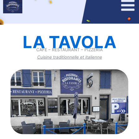
Aller
au
contenu
LA TAVOLA
CAFE – RESTAURANT – PIZZERIA
Cuisine traditionnelle et italienne